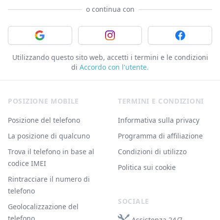
o continua con
Accedi con Google
Accedi con Instagram
Accedi con 
Utilizzando questo sito web, accetti i termini e le condizioni
di
Accordo con l'utente.
Footer
POSIZIONE MOBILE
TERMINI E CONDIZIONI
Posizione del telefono
Informativa sulla privacy
La posizione di qualcuno
Programma di affiliazione
Trova il telefono in base al
Condizioni di utilizzo
codice IMEI
Politica sui cookie
Rintracciare il numero di
telefono
SOCIALE
Geolocalizzazione del
telefono
Assistenza 24/7