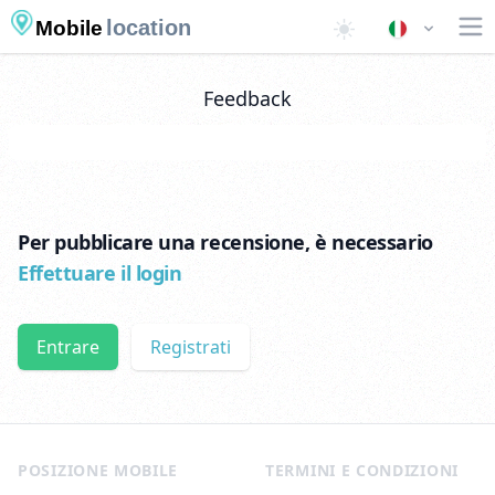
location
Mobile
Feedback
Per pubblicare una recensione, è necessario
Effettuare il login
Entrare
Registrati
Footer
POSIZIONE MOBILE
TERMINI E CONDIZIONI