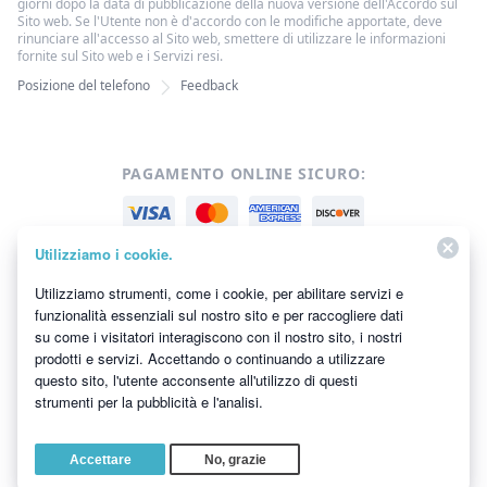
giorni dopo la data di pubblicazione della nuova versione dell'Accordo sul
Sito web. Se l'Utente non è d'accordo con le modifiche apportate, deve
rinunciare all'accesso al Sito web, smettere di utilizzare le informazioni
fornite sul Sito web e i Servizi resi.
Posizione del telefono
Feedback
PAGAMENTO ONLINE SICURO:
Utilizziamo i cookie.
Utilizziamo strumenti, come i cookie, per abilitare servizi e
funzionalità essenziali sul nostro sito e per raccogliere dati
APPROVATO DA:
su come i visitatori interagiscono con il nostro sito, i nostri
prodotti e servizi. Accettando o continuando a utilizzare
questo sito, l'utente acconsente all'utilizzo di questi
strumenti per la pubblicità e l'analisi.
Copyright ©2026 All Rights Reserved.
Tutti i marchi sono di proprietà dei
rispettivi titolari.
Accettare
No, grazie
Bitcoin
Bitcoin Cash
Ethereum
Tether
Monero
Ripple