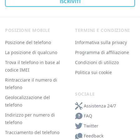
ISCRIVITI
Footer
POSIZIONE MOBILE
TERMINI E CONDIZIONI
Posizione del telefono
Informativa sulla privacy
La posizione di qualcuno
Programma di affiliazione
Trova il telefono in base al
Condizioni di utilizzo
codice IMEI
Politica sui cookie
Rintracciare il numero di
telefono
SOCIALE
Geolocalizzazione del
telefono
Assistenza 24/7
Indirizzo per numero di
FAQ
telefono
Twitter
Tracciamento del telefono
Feedback